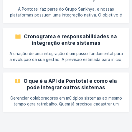
nome na Sankhya e nome na Pontotel, respectivamente.
Para localizar uma tela com mais facilidade, no seu teclado
A Pontotel faz parte do Grupo Sankhya, e nossas
clique nas teclas “Ctrl” + “F”, digite a entida
plataformas possuem uma integração nativa. O objetivo é
automatizar seus processos e garantir que os dados de
pessoas e da estrutura da empresa sejam consistentes nos
dois sistemas, eliminando a necessidade de cadastros
Cronograma e responsabilidades na
duplicados. A integração principal funciona com o ERP
integração entre sistemas
Sankhya sendo a "fonte da verdade" para os cadastros,
enviando os dados
A criação de uma integração é um passo fundamental para
a evolução da sua gestão. A previsão estimada para início,
evolução e término do processo de integração é de 3
semanas. Este período pode variar de acordo com a
acuracidade dos campos preenchidos. Para garantir que
O que é a API da Pontotel e como ela
esse processo de transformação seja fácil, simples e
pode integrar outros sistemas
transparente, é muito importante que o cronograma e as
responsabilidades de cada time (Pontotel e Cliente)
Gerenciar colaboradores em múltiplos sistemas ao mesmo
estejam claros. A tabela abaixo detalha o
tempo gera retrabalho. Quem já precisou cadastrar um
novo funcionário separadamente no sistema de RH e na
plataforma de ponto sabe bem o que isso significa. A API
da Pontotel existe para resolver esse problema, criando
uma ponte de comunicação direta entre a Pontotel e os