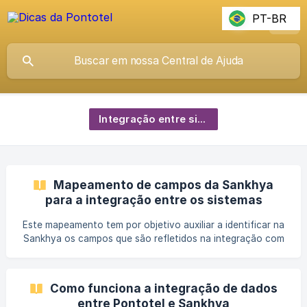
PT-BR
Integração entre sistemas
Mapeamento de campos da Sankhya
para a integração entre os sistemas
Este mapeamento tem por objetivo auxiliar a identificar na
Sankhya os campos que são refletidos na integração com
a Pontotel para auxiliar no preenchimento dos campos com
os dados esperados. As entidades estão listadas em
títulos, acompanhadas do nome correspondente na
Como funciona a integração de dados
Pontotel. Exemplo: “Empresa (Empregador na Pontotel)”,
entre Pontotel e Sankhya