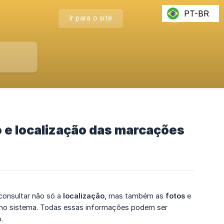
PT-BR
Ir para o site
o e localização das marcações
 consultar não só a
localização
, mas também as
fotos
e
 no sistema. Todas essas informações podem ser
.