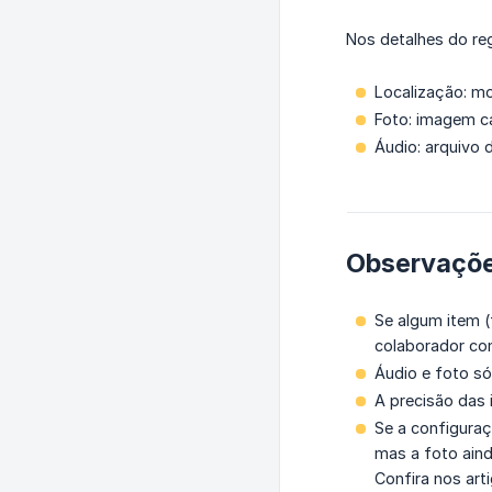
Nos detalhes do reg
Localização: m
Foto: imagem ca
Áudio: arquivo 
Observaçõ
Se algum item (
colaborador con
Áudio e foto só
A precisão das
Se a configuraç
mas a foto aind
Confira nos art