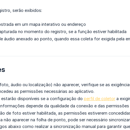
istro, serão exibidos:
ostrada em um mapa interativo ou endereço
pturada no momento do registro, se a função estiver habilitada
de áudio anexado ao ponto, quando essa coleta for exigida pela 
es
foto, áudio ou localização) não aparecer, verifique se as exigênc
cedeu as permissões necessárias ao aplicativo.
 estarão disponíveis se a configuração do
perfil de coletor
a exigi
 informações depende da qualidade da conexão e das permissões 
ão de foto estiver habilitada, as permissões estiverem concedidas
a não aparecer na folha de ponto, pode ser necessário sincroniza
igos abaixo como realizar a sincronização manual para garantir q