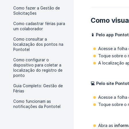
Como fazer a Gestão de
Solicitações
Como visual
Como cadastrar férias para
um colaborador
📱 Pelo app Pontot
Como consultar a
localização dos pontos na
Acesse a folha 
Pontotel
Toque sobre o r
Como configurar o
A localização a
dispositivo para coletar a
localização do registro de
ponto
💻 Pelo site Ponto
Guia Completo: Gestão de
Férias
Acesse a folha 
Como funcionam as
Toque sobre o r
notificações da Pontotel
Abra as
inform