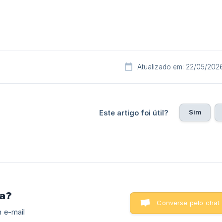
Atualizado em: 22/05/202
Sim
Este artigo foi útil?
ra?
Converse pelo chat
 e-mail