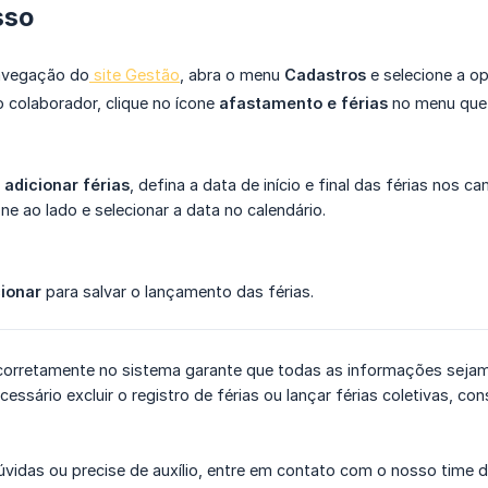
sso
avegação do
site Gestão
, abra o menu
Cadastros
e selecione a 
o colaborador, clique no ícone
afastamento e férias
no menu que 
m
adicionar férias
, defina a data de início e final das férias no
one ao lado e selecionar a data no calendário.
cionar
para salvar o lançamento das férias.
s corretamente no sistema garante que todas as informações sejam
ecessário excluir o registro de férias ou lançar férias coletivas, c
vidas ou precise de auxílio, entre em contato com o nosso time d