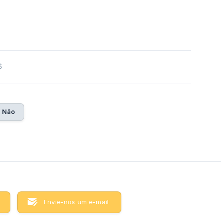
6
Não
Envie-nos um e-mail