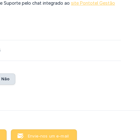
de Suporte pelo chat integrado ao
site Pontotel Gestão
6
Não
Envie-nos um e-mail