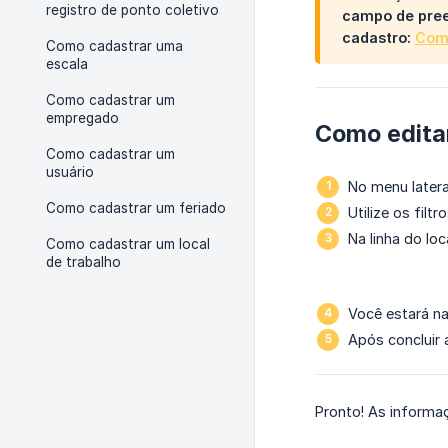
registro de ponto coletivo
campo de pree
cadastro:
Como
Como cadastrar uma
escala
Como cadastrar um
empregado
Como editar
Como cadastrar um
usuário
No menu later
Como cadastrar um feriado
Utilize os filt
Na linha do lo
Como cadastrar um local
de trabalho
Você estará na
Após concluir a
Pronto! As informa