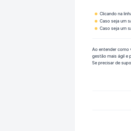
Clicando na lin
Caso seja um s
Caso seja um s
Ao entender como ve
gestão mais ágil e p
Se precisar de sup