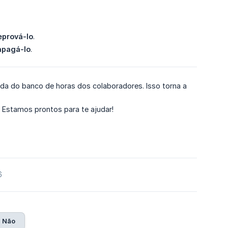
eprová-lo
.
apagá-lo
.
ada do banco de horas dos colaboradores. Isso torna a
. Estamos prontos para te ajudar!
6
Não