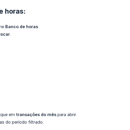
e horas:
one
Banco de horas
scar
.
lique em
transações do mês
para abrir.
s do período filtrado.