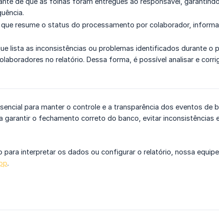
e de que as folhas foram entregues ao responsável, garantindo 
quência.
ha que resume o status do processamento por colaborador, inform
 que lista as inconsistências ou problemas identificados durante 
laboradores no relatório. Dessa forma, é possível analisar e corri
ssencial para manter o controle e a transparência dos eventos de 
a garantir o fechamento correto do banco, evitar inconsistências
o para interpretar os dados ou configurar o relatório, nossa equi
pp
.