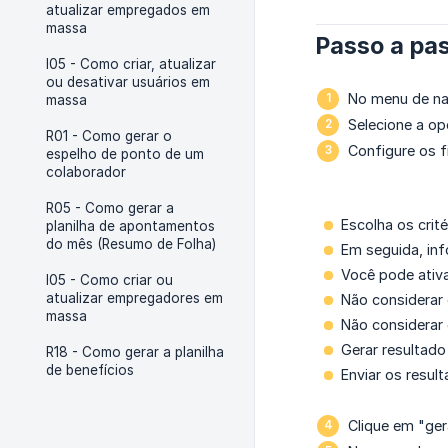
atualizar empregados em
massa
Passo a pas
I05 - Como criar, atualizar
ou desativar usuários em
No menu de n
massa
Selecione a op
R01 - Como gerar o
Configure os fi
espelho de ponto de um
colaborador
R05 - Como gerar a
Escolha os crit
planilha de apontamentos
do mês (Resumo de Folha)
Em seguida, in
Você pode ativ
I05 - Como criar ou
atualizar empregadores em
Não considerar
massa
Não considerar
Gerar resultado
R18 - Como gerar a planilha
de benefícios
Enviar os result
Clique em "ger