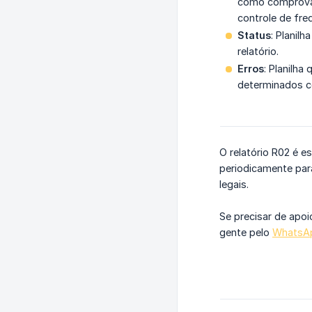
como comprovant
controle de fre
Status
: Planil
relatório.
Erros
: Planilha
determinados co
O relatório R02 é e
periodicamente par
legais.
Se precisar de apoi
gente pelo
WhatsA