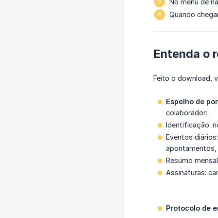
No menu de na
Quando chegar
Entenda o r
Feito o download, 
Espelho de po
colaborador:
Identificação: 
Eventos diários
apontamentos, e
Resumo mensal: 
Assinaturas: ca
Protocolo de e