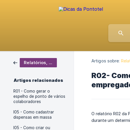
Artigos sobre:
Rela
Relatórios, Importadores e Exportadores
R02- Como 
Artigos relacionados
empregad
R01 - Como gerar o
espelho de ponto de vários
colaboradores
I05 - Como cadastrar
O relatório R02 da 
dispensas em massa
durante um determi
I05 - Como criar ou