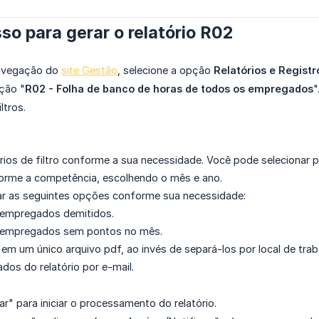
so para gerar o relatório R02
avegação do
site Gestão
, selecione a opção
Relatórios e Registr
ção "
R02 - Folha de banco de horas de todos os empregados
"
ltros.
érios de filtro conforme a sua necessidade. Você pode selecionar 
forme a competência, escolhendo o mês e ano.
ar as seguintes opções conforme sua necessidade:
 empregados demitidos.
 empregados sem pontos no mês.
 em um único arquivo pdf, ao invés de separá-los por local de traba
ados do relatório por e-mail.
ar" para iniciar o processamento do relatório.