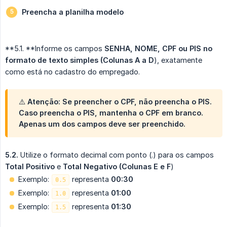
Preencha a planilha modelo
**5.1. **Informe os campos
SENHA, NOME,
CPF ou PIS no 
formato de texto simples (Colunas A a D
), exatamente
como está no cadastro do empregado.
⚠️ Atenção: Se preencher o CPF, não preencha o PIS.
Caso preencha o PIS, mantenha o CPF em branco.
Apenas um dos campos deve ser preenchido.
5.2.
Utilize o formato decimal com ponto (.) para os campos
Total Positivo
e
Total Negativo (Colunas E e F
)
Exemplo:
representa
00:30
0.5
Exemplo:
representa
01:00
1.0
Exemplo:
representa
01:30
1.5