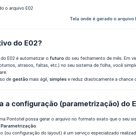
tivo do E02?
l do E02 é automatizar o
futuro
do seu fechamento de mês. Em ve
noturnos, atrasos, faltas, etc.) no seu sistema de folha, você sim
are.
sso de
gestão
mais ágil,
simples
e reduz drasticamente a chance d
a a configuração (parametrização) do 
rma Pontotel possa gerar o arquivo no formato exato que o seu s
o
Parametrização
.
o (ou configuração do layout) é um serviço especializado realiza