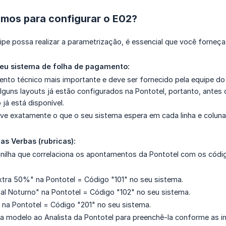
amos para configurar o E02?
ipe possa realizar a parametrização, é essencial que você forneç
seu sistema de folha de pagamento:
nto técnico mais importante e deve ser fornecido pela equipe do
Alguns layouts já estão configurados na Pontotel, portanto, antes d
já está disponível.
ve exatamente o que o seu sistema espera em cada linha e coluna
as Verbas (rubricas):
anilha que correlaciona os apontamentos da Pontotel com os códig
xtra 50%" na Pontotel = Código "101" no seu sistema.
nal Noturno" na Pontotel = Código "102" no seu sistema.
" na Pontotel = Código "201" no seu sistema.
ilha modelo ao Analista da Pontotel para preenchê-la conforme as i