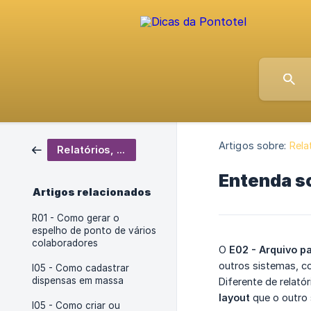
Artigos sobre:
Rela
Relatórios, Importadores e Exportadores
Entenda s
Artigos relacionados
R01 - Como gerar o
espelho de ponto de vários
colaboradores
O
E02 - Arquivo 
outros sistemas, 
I05 - Como cadastrar
dispensas em massa
Diferente de relató
layout
que o outro 
I05 - Como criar ou