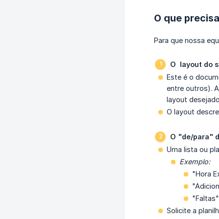
O que precis
Para que nossa equ
O  layout do 
Este é o docume
entre outros). 
layout desejado 
O layout descre
O "de/para" d
Uma lista ou pl
Exemplo:
"Hora E
"Adicio
"Faltas
Solicite a plan