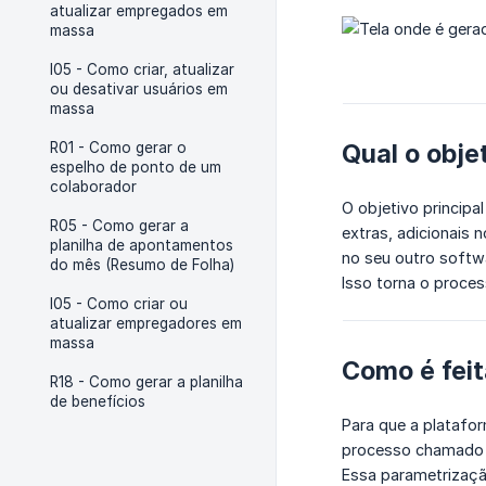
atualizar empregados em
massa
I05 - Como criar, atualizar
ou desativar usuários em
massa
Qual o obje
R01 - Como gerar o
espelho de ponto de um
colaborador
O objetivo principa
R05 - Como gerar a
extras, adicionais 
planilha de apontamentos
no seu outro softw
do mês (Resumo de Folha)
Isso torna o proce
I05 - Como criar ou
atualizar empregadores em
massa
Como é feit
R18 - Como gerar a planilha
de benefícios
Para que a platafo
processo chamad
Essa parametrizaçã